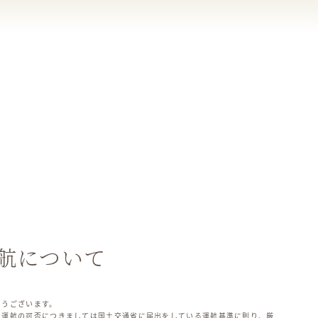
航について
とうございます。
、運航の可否につきましては国土交通省に届出をしている運航基準に則り、厳