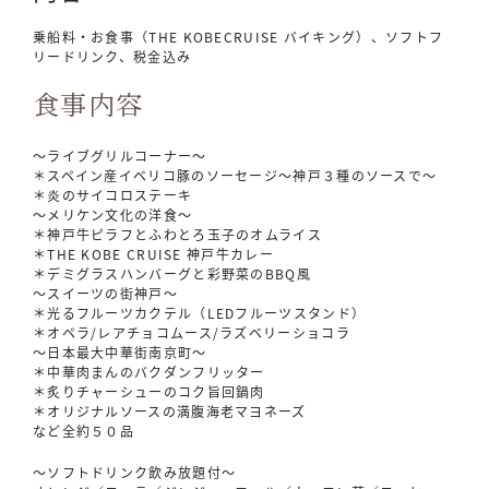
乗船料・お食事（THE KOBECRUISE バイキング）、ソフトフ
リードリンク、税金込み
食事内容
〜ライブグリルコーナー〜
＊スペイン産イベリコ豚のソーセージ～神戸３種のソースで～
＊炎のサイコロステーキ
〜メリケン文化の洋食〜
＊神戸牛ピラフとふわとろ玉子のオムライス
＊THE KOBE CRUISE 神戸牛カレー
＊デミグラスハンバーグと彩野菜のBBQ風
〜スイーツの街神戸〜
＊光るフルーツカクテル（LEDフルーツスタンド）
＊オペラ/レアチョコムース/ラズベリーショコラ
〜日本最大中華街南京町〜
＊中華肉まんのバクダンフリッター
＊炙りチャーシューのコク旨回鍋肉
＊オリジナルソースの満腹海老マヨネーズ
など全約５０品
〜ソフトドリンク飲み放題付〜