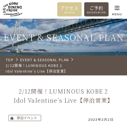
アクセス
ご予約
ACCESS
RESERVATION
MENU
EVENT & SEASONAL PLAN
TOP
EVENT & SEASONAL PLAN
2/12開催！LUMINOUS KOBE 2
Idol Valentine’s Live【停泊営業】
2/12開催！LUMINOUS KOBE 2
Idol Valentine’s Live【停泊営業】
停泊イベント
2023年2月2日