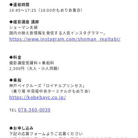
◆運航時間
16:45〜17:25（16:00かもめりあ集合）
◆撮影講座 講師
ショーマン夫婦
国内の映え旅情報を発信する人気インスタグラマー。
https://www.instagram.com/shoman_realtabi/
◆料金
撮影講座受講料＋乗船料
2,500円（大人・小人同額）
◆乗船
神戸ベイクルーズ「ロイヤルプリンセス」
（乗り場 中突堤中央ターミナルかもめりあ）
https://kobebayc.co.jp/
078-360-0039
TEL
◆お申し込み
下記の応募フォームよりご応募ください