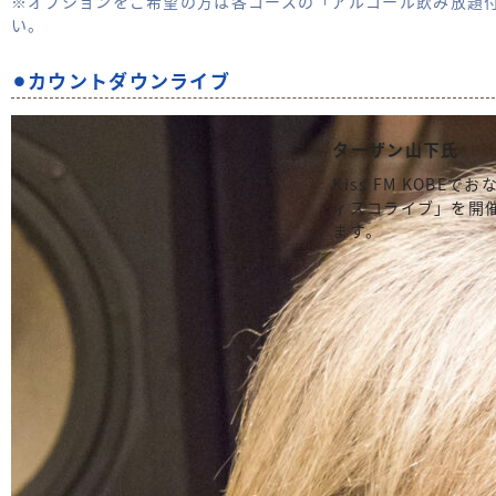
※オプションをご希望の方は各コースの「アルコール飲み放題
い。
⚫︎カウントダウンライブ
ターザン山下氏
Kiss FM KOB
ィスコライブ」を開
ます。