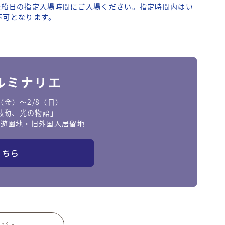
乗船日の指定入場時間にご入場ください。指定時間内はい
不可となります。
戸ルミナリエ
0（金）〜2/8（日）
鼓動、光の物語」
東遊園地・旧外国人居留地
こちら