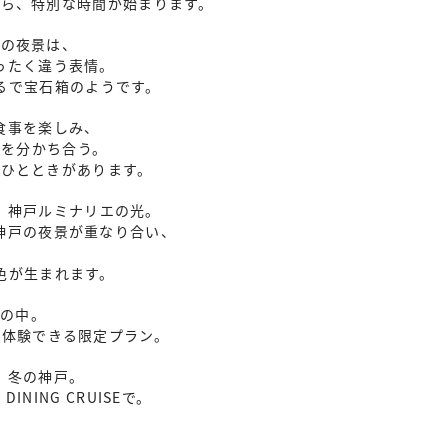
から、特別な時間が始まります。
戸の夜景は、
ったく違う表情。
るで宝石箱のようです。
食事を楽しみ、
間を分かち合う。
るひとときがあります。
、神戸ルミナリエの光。
神戸の夜景が重なり合い、
色が生まれます。
街の中。
で体験できる限定プラン。
、冬の神戸。
INING CRUISEで。