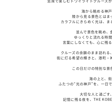
窓席で楽しむトワイライトクルーズ
海から眺める神
陸から見る景色とはま
カラフルにきらめく光は、ま
並んで景色を眺め、
ゆっくりと流れる時
言葉にしなくても、心に残
クルーズの余韻のまま訪れる
街に灯る希望の輝きと、港町・
この日だけの特別な景
海の上と、
ふたつの“光の神戸”を、一日
大切な人と過ごす
記憶に残る夜を、THE KOBE D