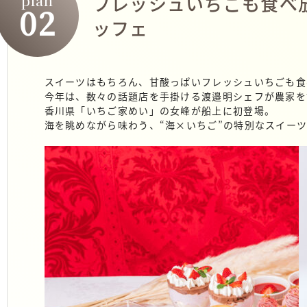
plan
フレッシュいちごも食べ
02
ッフェ
スイーツはもちろん、甘酸っぱいフレッシュいちごも食
今年は、数々の話題店を手掛ける渡邉明シェフが農家を
香川県「いちご家めい」の女峰が船上に初登場。
海を眺めながら味わう、“海×いちご”の特別なスイー