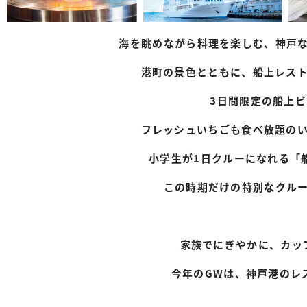
海を眺めながら料理を楽しむ、
神戸
港町の景色とともに、
船上レス
3日間限定の船上
フレッシュいちごも食べ放題の
小学生が1日クルーになれる「
この時期だけの特別なクル
家族でにぎやかに、カッ
今年のGWは、神戸港のレ