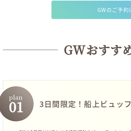
GWのご予約
GWおすす
plan
01
3日間限定！船上ビュッ