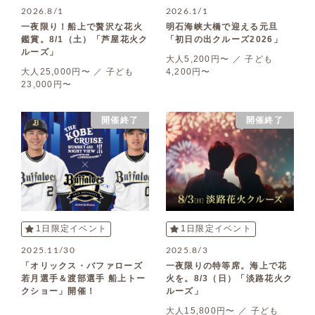
2026.8/1
2026.1/1
一夜限り！船上で贅沢な花火
明石海峡大橋で迎える元旦
鑑賞。8/1（土）「芦屋花火ク
「初日の出クルーズ2026」
ルーズ」
大人5,200円〜 ／ 子ども
大人25,000円〜 ／ 子ども
4,200円〜
23,000円〜
開催終了
開催終了
1日限定イベント
1日限定イベント
2025.11/30
2025.8/3
「オリックス・バファローズ
一夜限りの特等席。海上で花
若月選手＆渡部選手 船上トー
火を。8/3（日）「淡路花火ク
クショー」開催！
ルーズ」
大人15,800円〜 ／ 子ども