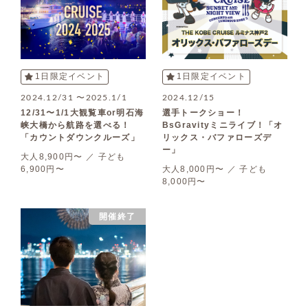
1日限定イベント
1日限定イベント
2024.12/31 〜2025.1/1
2024.12/15
12/31〜1/1大観覧車or明石海
選手トークショー！
峡大橋から航路を選べる！
BsGravityミニライブ！「オ
「カウントダウンクルーズ」
リックス・バファローズデ
ー」
大人8,900円〜 ／ 子ども
6,900円〜
大人8,000円〜 ／ 子ども
8,000円〜
開催終了