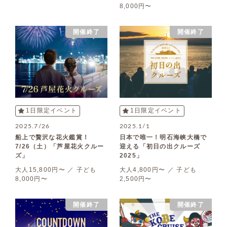
8,000円〜
開催終了
開催終了
1日限定イベント
1日限定イベント
2025.7/26
2025.1/1
船上で贅沢な花火鑑賞！
日本で唯一！明石海峡大橋で
7/26（土）「芦屋花火クルー
迎える「初日の出クルーズ
ズ」
2025」
大人15,800円〜 ／ 子ども
大人4,800円〜 ／ 子ども
8,000円〜
2,500円〜
開催終了
開催終了